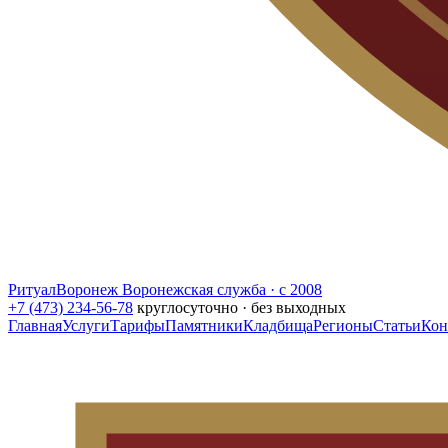
РитуалВоронеж
Воронежская служба · с 2008
+7 (473) 234-56-78
круглосуточно · без выходных
Главная
Услуги
Тарифы
Памятники
Кладбища
Регионы
Статьи
Кон