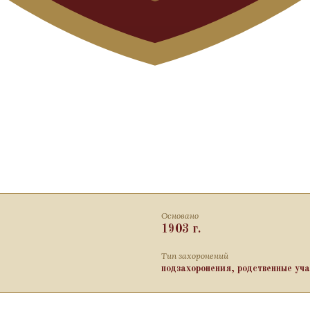
Основано
1903 г.
Тип захоронений
подзахоронения, родственные уч