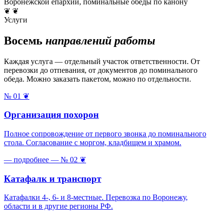
Воронежской епархии, поминальные обеды по канону
❦ ❦
Услуги
Восемь
направлений работы
Каждая услуга — отдельный участок ответственности. От
перевозки до отпевания, от документов до поминального
обеда. Можно заказать пакетом, можно по отдельности.
№ 01
❦
Организация похорон
Полное сопровождение от первого звонка до поминального
стола. Согласование с моргом, кладбищем и храмом.
— подробнее —
№ 02
❦
Катафалк и транспорт
Катафалки 4-, 6- и 8-местные. Перевозка по Воронежу,
области и в другие регионы РФ.