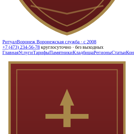
РитуалВоронеж
Воронежская служба · с 2008
+7 (473) 234-56-78
круглосуточно · без выходных
Главная
Услуги
Тарифы
Памятники
Кладбища
Регионы
Статьи
Кон