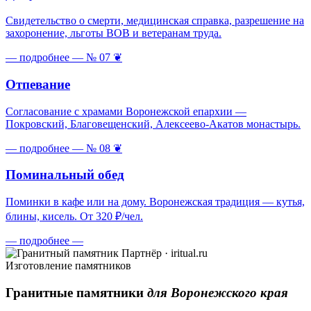
Свидетельство о смерти, медицинская справка, разрешение на
захоронение, льготы ВОВ и ветеранам труда.
— подробнее —
№ 07
❦
Отпевание
Согласование с храмами Воронежской епархии —
Покровский, Благовещенский, Алексеево-Акатов монастырь.
— подробнее —
№ 08
❦
Поминальный обед
Поминки в кафе или на дому. Воронежская традиция — кутья,
блины, кисель. От 320 ₽/чел.
— подробнее —
Партнёр · iritual.ru
Изготовление памятников
Гранитные памятники
для Воронежского края