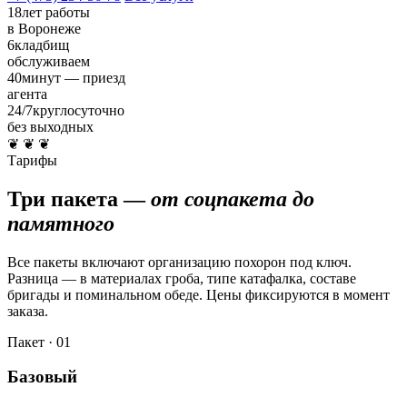
18
лет работы
в Воронеже
6
кладбищ
обслуживаем
40
минут — приезд
агента
24/7
круглосуточно
без выходных
❦ ❦ ❦
Тарифы
Три пакета —
от соцпакета до
памятного
Все пакеты включают организацию похорон под ключ.
Разница — в материалах гроба, типе катафалка, составе
бригады и поминальном обеде. Цены фиксируются в момент
заказа.
Пакет · 01
Базовый