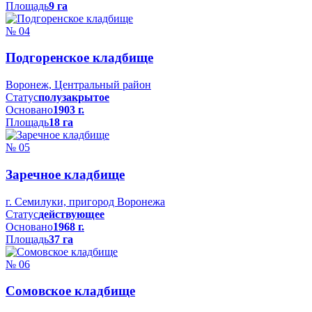
Площадь
9 га
№ 04
Подгоренское кладбище
Воронеж, Центральный район
Статус
полузакрытое
Основано
1903 г.
Площадь
18 га
№ 05
Заречное кладбище
г. Семилуки, пригород Воронежа
Статус
действующее
Основано
1968 г.
Площадь
37 га
№ 06
Сомовское кладбище