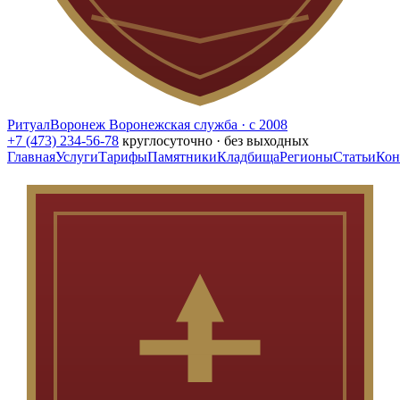
РитуалВоронеж
Воронежская служба · с 2008
+7 (473) 234-56-78
круглосуточно · без выходных
Главная
Услуги
Тарифы
Памятники
Кладбища
Регионы
Статьи
Кон