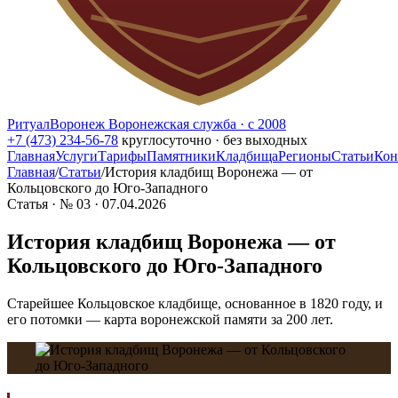
РитуалВоронеж
Воронежская служба · с 2008
+7 (473) 234-56-78
круглосуточно · без выходных
Главная
Услуги
Тарифы
Памятники
Кладбища
Регионы
Статьи
Кон
Главная
/
Статьи
/
История кладбищ Воронежа — от
Кольцовского до Юго-Западного
Статья · № 03 · 07.04.2026
История кладбищ Воронежа — от
Кольцовского до Юго-Западного
Старейшее Кольцовское кладбище, основанное в 1820 году, и
его потомки — карта воронежской памяти за 200 лет.